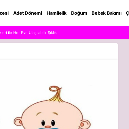
cesi
Adet Dönemi
Hamilelik
Doğum
Bebek Bakımı
Ç
ri ile Her Eve Ulaşılabilir Şıklık