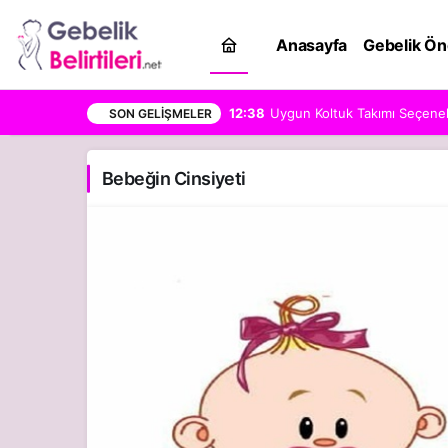
Anasayfa
Gebelik Ön
Bebeğin
12:38
Uygun Koltuk Takımı Seçenekle
SON GELIŞMELER
Cinsiyeti
Haberleri
Bebeğin Cinsiyeti