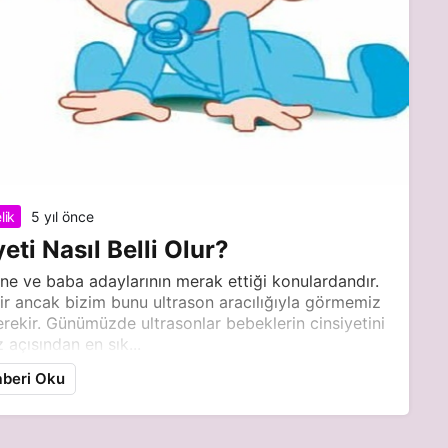
lik
5 yıl önce
ti Nasıl Belli Olur?
nne ve baba adaylarının merak ettiği konulardandır.
idir ancak bizim bunu ultrason aracılığıyla görmemiz
erekir. Günümüzde ultrasonlar bebeklerin cinsiyetini
 açısından en sık...
beri Oku