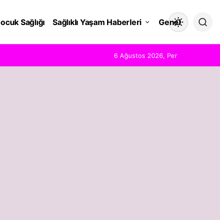
ocuk Sağlığı
Sağlıklı Yaşam Haberleri
Genel
Mod
değiştir
6 Ağustos 2026, Per
Gündüz Modu
Gündüz modunu seçin.
Gece Modu
Gece modunu seçin.
Sistem Modu
Sistem modunu seçin.