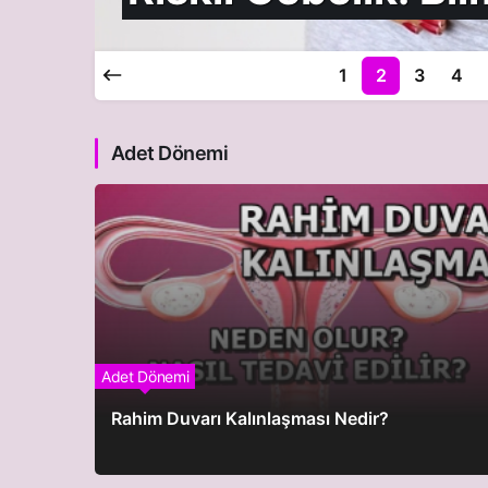
1
2
3
4
Adet Dönemi
Adet Dönemi
Rahim Duvarı Kalınlaşması Nedir?