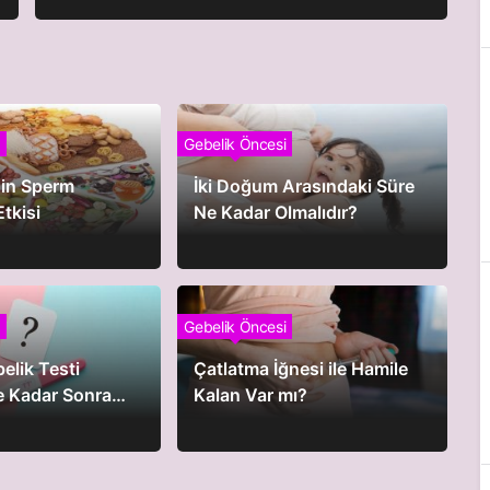
Gebelik Öncesi
in Sperm
İki Doğum Arasındaki Süre
Etkisi
Ne Kadar Olmalıdır?
Gebelik Öncesi
elik Testi
Çatlatma İğnesi ile Hamile
Ne Kadar Sonra
Kalan Var mı?
ir?