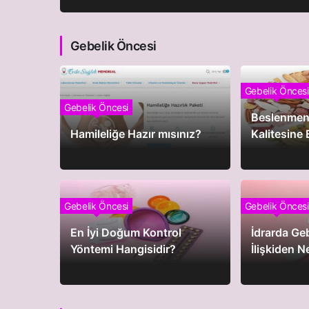
Gebelik Öncesi
Gebelik Öncesi
Gebelik Öncesi
Beslenmen
Hamileliğe Hazır mısınız?
Kalitesine 
Gebelik Öncesi
Gebelik Öncesi
En İyi Doğum Kontrol
İdrarda Geb
Yöntemi Hangisidir?
İlişkiden 
Sonuç Ver