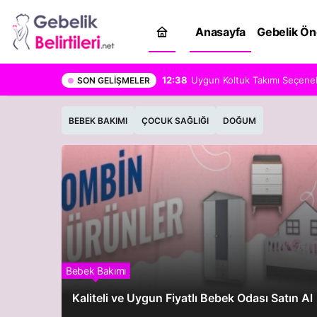
Anasayfa
Gebelik Ön
GebelikBelirtileri.net
12:38
Uygun Koltuk Takımı Seçenekle
SON GELIŞMELER
BEBEK BAKIMI
ÇOCUK SAĞLIĞI
DOĞUM
Bebek Bakımı
Kaliteli ve Uygun Fiyatlı Bebek Odası Satın Al