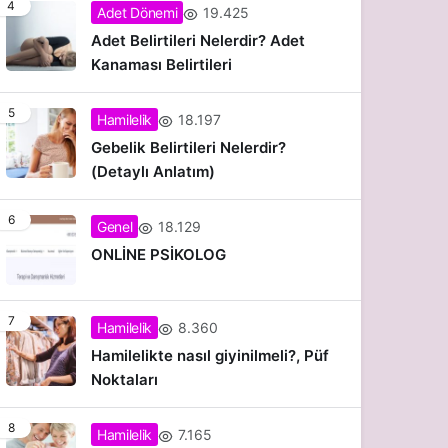
4
19.425
Adet Dönemi
Adet Belirtileri Nelerdir? Adet
Kanaması Belirtileri
5
18.197
Hamilelik
Gebelik Belirtileri Nelerdir?
(Detaylı Anlatım)
6
18.129
Genel
ONLİNE PSİKOLOG
7
8.360
Hamilelik
Hamilelikte nasıl giyinilmeli?, Püf
Noktaları
8
7.165
Hamilelik