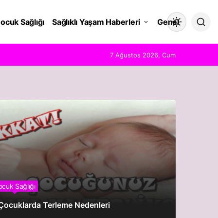
ocuk Sağlığı
Sağlıklı Yaşam Haberleri
Genel
Mod
değiştir
7 Ağustos 2026, Cum
Gündüz Modu
Gündüz modunu seçin.
Gece Modu
Gece modunu seçin.
Sistem Modu
Sistem modunu seçin.
ocuk Sağlığı
Çocuklarda Terleme Nedenleri