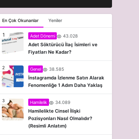
En Çok Okunanlar
Yeniler
1
43.028
Adet Dönemi
Adet Söktürücü İlaç İsimleri ve
Fiyatları Ne Kadar?
2
38.585
Genel
İnstagramda İzlenme Satın Alarak
Fenomenliğe 1 Adım Daha Yaklaş
3
34.089
Hamilelik
Hamilelikte Cinsel İlişki
Pozisyonları Nasıl Olmalıdır?
Hamilelik
(Resimli Anlatım)
Kıbrıs Tüp Bebek Merkez