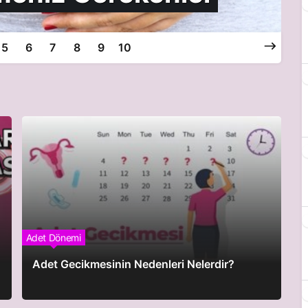
5
6
7
8
9
10
Adet Dönemi
Adet Gecikmesinin Nedenleri Nelerdir?