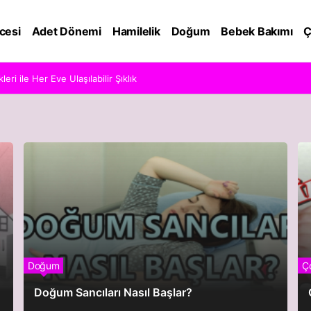
cesi
Adet Dönemi
Hamilelik
Doğum
Bebek Bakımı
Ç
ri ile Her Eve Ulaşılabilir Şıklık
Doğum
Ç
Doğum Sancıları Nasıl Başlar?