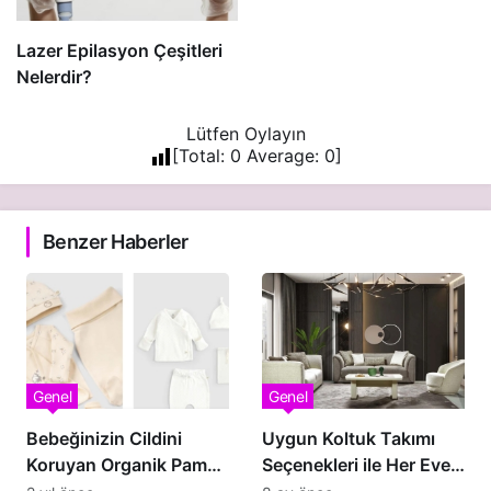
Lazer Epilasyon Çeşitleri
Nelerdir?
Lütfen Oylayın
[Total:
0
Average:
0
]
Benzer Haberler
Genel
Genel
Bebeğinizin Cildini
Uygun Koltuk Takımı
Koruyan Organik Pamuk
Seçenekleri ile Her Eve
Bebek Kıyafetleri
Ulaşılabilir Şıklık