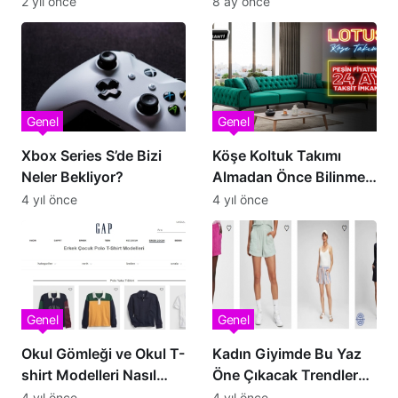
2 yıl önce
8 ay önce
Genel
Genel
Xbox Series S’de Bizi
Köşe Koltuk Takımı
Neler Bekliyor?
Almadan Önce Bilinmesi
Gerekenler
4 yıl önce
4 yıl önce
Genel
Genel
Okul Gömleği ve Okul T-
Kadın Giyimde Bu Yaz
shirt Modelleri Nasıl
Öne Çıkacak Trendler
Olmalı?
Neler?
4 yıl önce
4 yıl önce