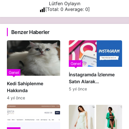
Lütfen Oylayın
[Total:
0
Average:
0
]
Benzer Haberler
Genel
Genel
İnstagramda İzlenme
Satın Alarak
Kedi Sahiplenme
Fenomenliğe 1 Adım
5 yıl önce
Hakkında
Daha Yaklaş
4 yıl önce