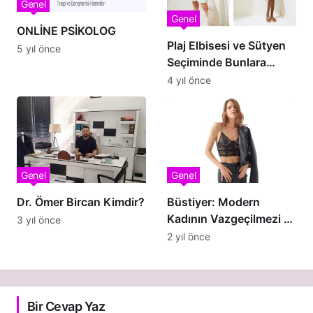
Genel
Genel
ONLİNE PSİKOLOG
Plaj Elbisesi ve Sütyen
5 yıl önce
Seçiminde Bunlara
Dikkat!
4 yıl önce
Genel
Genel
Dr. Ömer Bircan Kimdir?
Büstiyer: Modern
Kadının Vazgeçilmezi ve
3 yıl önce
Konforun Şifresi
2 yıl önce
Bir Cevap Yaz