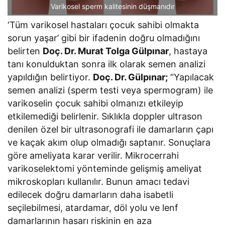
Varikosel sperm kalitesinin düşmanıdır
‘Tüm varikosel hastaları çocuk sahibi olmakta
sorun yaşar’ gibi bir ifadenin doğru olmadığını
belirten
Doç. Dr. Murat Tolga Gülpınar
, hastaya
tanı konulduktan sonra ilk olarak semen analizi
yapıldığın belirtiyor.
Doç. Dr. Gülpınar;
“Yapılacak
semen analizi (sperm testi veya spermogram) ile
varikoselin çocuk sahibi olmanızı etkileyip
etkilemediği belirlenir. Sıklıkla doppler ultrason
denilen özel bir ultrasonografi ile damarların çapı
ve kaçak akım olup olmadığı saptanır. Sonuçlara
göre ameliyata karar verilir. Mikrocerrahi
varikoselektomi yönteminde gelişmiş ameliyat
mikroskopları kullanılır. Bunun amacı tedavi
edilecek doğru damarların daha isabetli
seçilebilmesi, atardamar, döl yolu ve lenf
damarlarının hasarı riskinin en aza