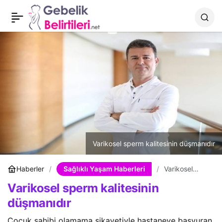
Varikosel sperm
0
kalitesinin düşmanıdır
Varikosel sperm kalitesinin düşmanıdır
Sağlıklı Yaşam Haberleri
Haberler
Varikosel
sperm
Varikosel sperm kalitesinin
kalitesinin
düşmanıdır
düşmanıdır
Çocuk sahibi olamama şikayetiyle hastaneye başvuran