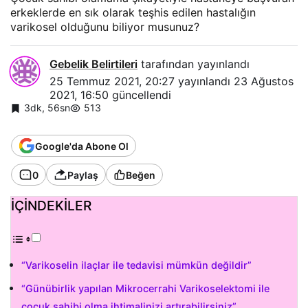
erkeklerde en sık olarak teşhis edilen hastalığın
varikosel olduğunu biliyor musunuz?
Gebelik Belirtileri
tarafından yayınlandı
25 Temmuz 2021, 20:27
yayınlandı
23 Ağustos
2021, 16:50
güncellendi
3dk, 56sn
513
Google'da Abone Ol
0
Paylaş
Beğen
İÇİNDEKİLER
“Varikoselin ilaçlar ile tedavisi mümkün değildir”
“Günübirlik yapılan Mikrocerrahi Varikoselektomi ile
çocuk sahibi olma ihtimalinizi artırabilirsiniz”