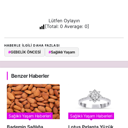
Lütfen Oylayın
[Total:
0
Average:
0
]
HABERLE ILGILI DAHA FAZLASI
#
GEBELİK ÖNCESİ
#
Sağlıklı Yaşam
Benzer Haberler
Sağlıklı Yaşam Haberleri
Sağlıklı Yaşam Haberleri
Bademin Sağlığa
Lotus Pırlanta Yüzük