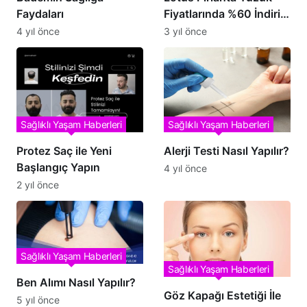
Faydaları
Fiyatlarında %60 İndirim
Fırsatı!
4 yıl önce
3 yıl önce
Sağlıklı Yaşam Haberleri
Sağlıklı Yaşam Haberleri
Protez Saç ile Yeni
Alerji Testi Nasıl Yapılır?
Başlangıç Yapın
4 yıl önce
2 yıl önce
Sağlıklı Yaşam Haberleri
Sağlıklı Yaşam Haberleri
Ben Alımı Nasıl Yapılır?
Göz Kapağı Estetiği İle
5 yıl önce