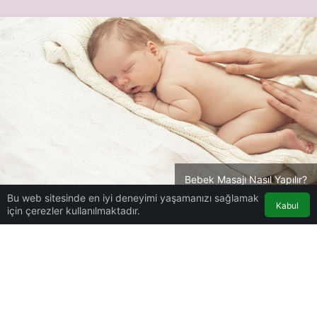
Bebek Masajı Nasıl Yapılır?
Bu web sitesinde en iyi deneyimi yaşamanızı sağlamak
Kabul
için çerezler kullanılmaktadır.
Bebek Bakımı
Haberler
Bebek Masajı Nasıl
Yapılır?
Bebek Masajı Nasıl Yapılır?
Gebelik Belirtileri
tarafından yayınlandı
20 Temmuz 2021, 19:33
yayınlandı
20 Temmuz
2021, 20:37
güncellendi