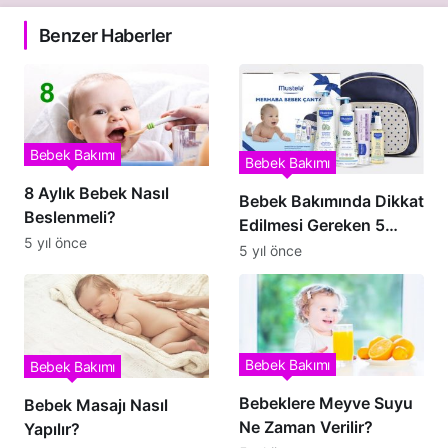
Benzer Haberler
Bebek Bakımı
Bebek Bakımı
8 Aylık Bebek Nasıl
Bebek Bakımında Dikkat
Beslenmeli?
Edilmesi Gereken 5
5 yıl önce
İpucu
5 yıl önce
Bebek Bakımı
Bebek Bakımı
Bebeklere Meyve Suyu
Bebek Masajı Nasıl
Ne Zaman Verilir?
Yapılır?