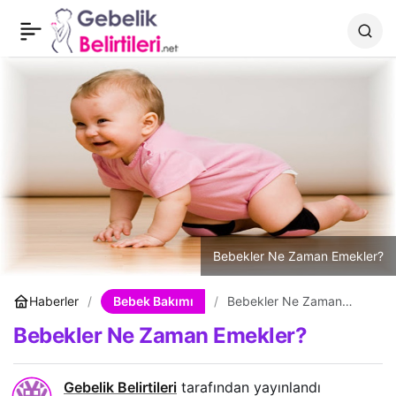
Anne Sütü Saklama
0
Paylaş
Koşulları ve Süresi
Bebekler Ne Zaman Emekler?
Bebek Bakımı
Haberler
Bebekler Ne Zaman
Emekler?
Bebekler Ne Zaman Emekler?
Gebelik Belirtileri
tarafından yayınlandı