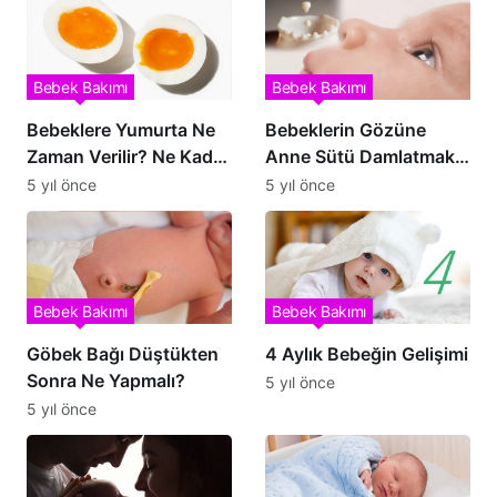
Bebek Bakımı
Bebek Bakımı
Bebeklere Yumurta Ne
Bebeklerin Gözüne
Zaman Verilir? Ne Kadar
Anne Sütü Damlatmak
Verilmelidir?
Doğru mu?
5 yıl önce
5 yıl önce
Bebek Bakımı
Bebek Bakımı
Göbek Bağı Düştükten
4 Aylık Bebeğin Gelişimi
Sonra Ne Yapmalı?
5 yıl önce
5 yıl önce