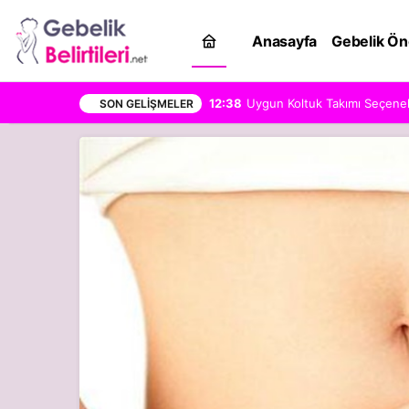
Anasayfa
Gebelik Ön
12:38
Uygun Koltuk Takımı Seçenekle
SON GELIŞMELER