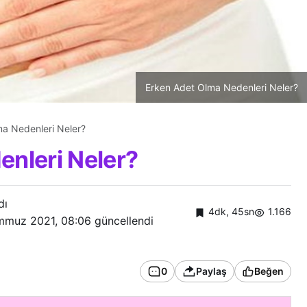
Erken Adet Olma Nedenleri Neler?
a Nedenleri Neler?
nleri Neler?
dı
4dk, 45sn
1.166
mmuz 2021, 08:06
güncellendi
0
Paylaş
Beğen