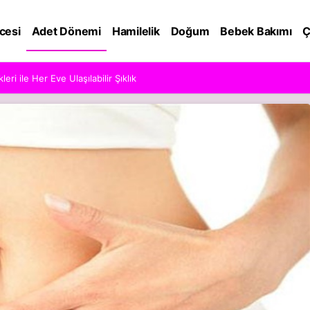
cesi
Adet Dönemi
Hamilelik
Doğum
Bebek Bakımı
Ç
ri ile Her Eve Ulaşılabilir Şıklık