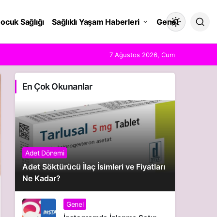
ocuk Sağlığı
Sağlıklı Yaşam Haberleri
Genel
Mod
değiştir
7 Ağustos 2026, Cum
En Çok Okunanlar
Gündüz Modu
Gündüz modunu seçin.
Gece Modu
Gece modunu seçin.
Adet Dönemi
Adet Söktürücü İlaç İsimleri ve Fiyatları
Sistem Modu
Ne Kadar?
Sistem modunu seçin.
Genel