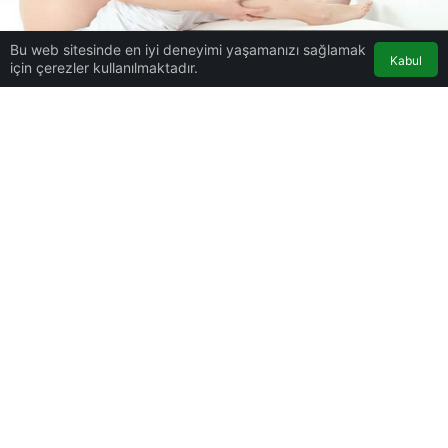
Bu web sitesinde en iyi deneyimi yaşamanızı sağlamak
Gebelikte Bacak Ağrısının Nedenleri
Kabul
için çerezler kullanılmaktadır.
Hamilelik
Haberler
Gebelikte Bacak Ağrısının
Nedenleri
Gebelikte Bacak Ağrısının Nedenleri
Gebelik Belirtileri
tarafından yayınlandı
26 Ağustos 2021, 07:00
yayınlandı
25 Ağustos
2021, 19:13
güncellendi
2dk, 25sn
577
Google'da Abone Ol
0
Paylaş
Beğen
Gebelikte kadınların yaşadığı pek çok sıkıntı
bulunmaktadır. Hormon seviyelerinin