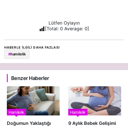
Lütfen Oylayın
[Total:
0
Average:
0
]
HABERLE ILGILI DAHA FAZLASI
#
hamilelik
Benzer Haberler
Hamilelik
Hamilelik
Doğumun Yaklaştığı
9 Aylık Bebek Gelişimi