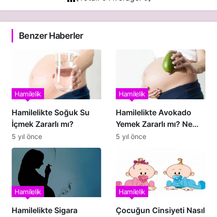
Benzer Haberler
Hamilelik
Hamilelik
Hamilelikte Soğuk Su
Hamilelikte Avokado
İçmek Zararlı mı?
Yemek Zararlı mı? Ne
Kadar Yenmeli?
5 yıl önce
5 yıl önce
Hamilelik
Hamilelik
Hamilelikte Sigara
Çocuğun Cinsiyeti Nasıl