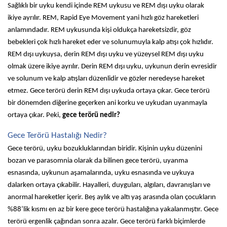
Sağlıklı bir uyku kendi içinde REM uykusu ve REM dışı uyku olarak 
ikiye ayrılır. REM, Rapid Eye Movement yani hızlı göz hareketleri 
anlamındadır. REM uykusunda kişi oldukça hareketsizdir, göz 
bebekleri çok hızlı hareket eder ve solunumuyla kalp atışı çok hızlıdır. 
REM dışı uykuysa, derin REM dışı uyku ve yüzeysel REM dışı uyku 
olmak üzere ikiye ayrılır. Derin REM dışı uyku, uykunun derin evresidir 
ve solunum ve kalp atışları düzenlidir ve gözler neredeyse hareket 
etmez. Gece terörü derin REM dışı uykuda ortaya çıkar. Gece terörü 
bir dönemden diğerine geçerken ani korku ve uykudan uyanmayla 
ortaya çıkar. Peki, 
gece terörü nedir?
Gece Terörü Hastalığı Nedir?
Gece terörü, uyku bozukluklarından biridir. Kişinin uyku düzenini 
bozan ve parasomnia olarak da bilinen gece terörü, uyanma 
esnasında, uykunun aşamalarında, uyku esnasında ve uykuya 
dalarken ortaya çıkabilir. Hayalleri, duyguları, algıları, davranışları ve 
anormal hareketler içerir. Beş aylık ve altı yaş arasında olan çocukların 
%88’lik kısmı en az bir kere gece terörü hastalığına yakalanmıştır. Gece 
terörü ergenlik çağından sonra azalır. Gece terörü farklı biçimlerde 