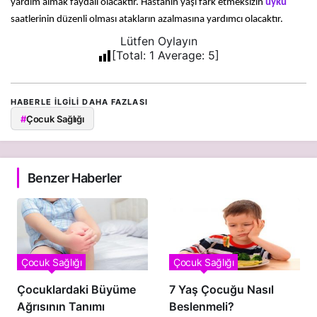
yardım almak faydalı olacaktır. Hastanın yaşı fark etmeksizin 
uyku
saatlerinin düzenli olması atakların azalmasına yardımcı olacaktır.
Lütfen Oylayın
[Total:
1
Average:
5
]
HABERLE ILGILI DAHA FAZLASI
#
Çocuk Sağlığı
Benzer Haberler
Çocuk Sağlığı
Çocuk Sağlığı
Çocuklardaki Büyüme
7 Yaş Çocuğu Nasıl
Ağrısının Tanımı
Beslenmeli?