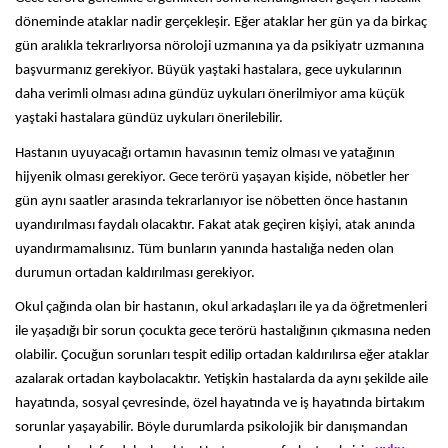
döneminde ataklar nadir gerçekleşir. Eğer ataklar her gün ya da birkaç 
gün aralıkla tekrarlıyorsa nöroloji uzmanına ya da psikiyatr uzmanına 
başvurmanız gerekiyor. Büyük yaştaki hastalara, gece uykularının 
daha verimli olması adına gündüz uykuları önerilmiyor ama küçük 
yaştaki hastalara gündüz uykuları önerilebilir. 
Hastanın uyuyacağı ortamın havasının temiz olması ve yatağının 
hijyenik olması gerekiyor. Gece terörü yaşayan kişide, nöbetler her 
gün aynı saatler arasında tekrarlanıyor ise nöbetten önce hastanın 
uyandırılması faydalı olacaktır. Fakat atak geçiren kişiyi, atak anında 
uyandırmamalısınız. Tüm bunların yanında hastalığa neden olan 
durumun ortadan kaldırılması gerekiyor. 
Okul çağında olan bir hastanın, okul arkadaşları ile ya da öğretmenleri 
ile yaşadığı bir sorun çocukta gece terörü hastalığının çıkmasına neden 
olabilir. Çocuğun sorunları tespit edilip ortadan kaldırılırsa eğer ataklar 
azalarak ortadan kaybolacaktır. Yetişkin hastalarda da aynı şekilde aile 
hayatında, sosyal çevresinde, özel hayatında ve iş hayatında birtakım 
sorunlar yaşayabilir. Böyle durumlarda psikolojik bir danışmandan 