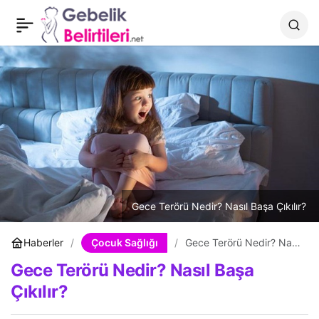
Çocuklarda Ağız Kokusu
0
Paylaş
Neden Olur?
Gece Terörü Nedir? Nasıl Başa Çıkılır?
Çocuk Sağlığı
Haberler
Gece Terörü Nedir? Nasıl
Başa Çıkılır?
Gece Terörü Nedir? Nasıl Başa
Çıkılır?