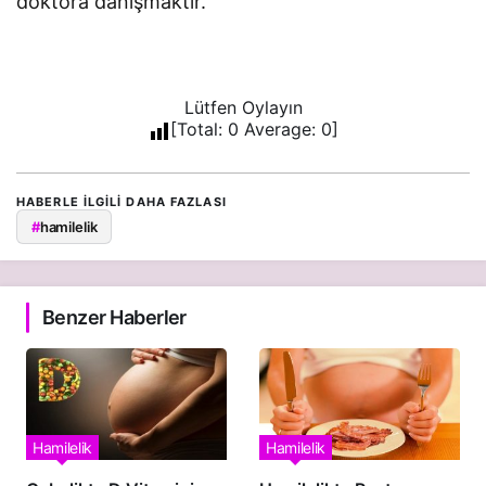
doktora danışmaktır.
Lütfen Oylayın
[Total:
0
Average:
0
]
HABERLE ILGILI DAHA FAZLASI
#
hamilelik
Benzer Haberler
Hamilelik
Hamilelik