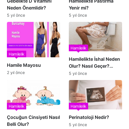
Gebelikte D Vitamini
Hamilelikte Pastırma
Neden Önemlidir?
Yenir mi?
5 yıl önce
5 yıl önce
Hamilelik
Hamilelik
Hamilelikte İshal Neden
Hamile Mayosu
Olur? Nasıl Geçer?
2 yıl önce
Normal midir?
5 yıl önce
Hamilelik
Hamilelik
Çocuğun Cinsiyeti Nasıl
Perinatoloji Nedir?
Belli Olur?
5 yıl önce