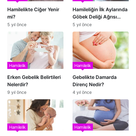
Hamilelikte Ciğer Yenir
Hamileliğin İlk Aylarında
mi?
Göbek Deliği Ağrısı
Normal midir?
5 yıl önce
5 yıl önce
Hamilelik
Hamilelik
Erken Gebelik Belirtileri
Gebelikte Damarda
Nelerdir?
Direnç Nedir?
9 yıl önce
4 yıl önce
Hamilelik
Hamilelik