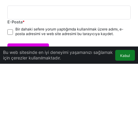
E-Posta
*
Bir dahaki sefere yorum yaptığımda kullanılmak üzere adımı, e-
posta adresimi ve web site adresimi bu tarayıcıya kaydet.
Yorum Gönder
Bu web sitesinde en iyi deneyimi yaşamanızı sağlamak
Kabul
için çerezler kullanılmaktadır.
Hakkımızda
Gizlilik Politikası ve Web Sitesi Kullanım Şartları
Künye
İletişim