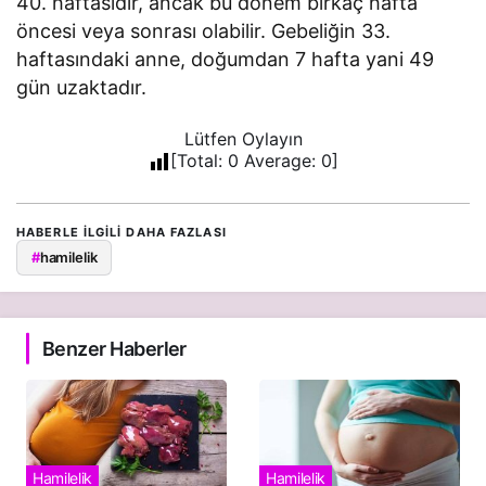
40. haftasıdır, ancak bu dönem birkaç hafta
öncesi veya sonrası olabilir. Gebeliğin 33.
haftasındaki anne, doğumdan 7 hafta yani 49
gün uzaktadır.
Lütfen Oylayın
[Total:
0
Average:
0
]
HABERLE ILGILI DAHA FAZLASI
#
hamilelik
Benzer Haberler
Hamilelik
Hamilelik