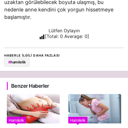
uzaktan görülebilecek boyuta ulaşmış, bu
nedenle anne kendini çok yorgun hissetmeye
başlamıştır.
Lütfen Oylayın
[Total:
0
Average:
0
]
HABERLE ILGILI DAHA FAZLASI
#
hamilelik
Benzer Haberler
Hamilelik
Hamilelik