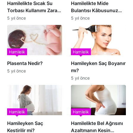
Hamilelikte Sıcak Su
Hamilelikte Mide
Torbası Kullanımı Zararlı
Bulantısı Kâbusunuz
mıdır?
Olmasın
5 yıl önce
5 yıl önce
Hamilelik
Hamilelik
Plasenta Nedir?
Hamileyken Saç Boyanır
mı?
5 yıl önce
5 yıl önce
Hamilelik
Hamilelik
Hamileyken Saç
Hamilelikte Bel Ağrısını
Kestirilir mi?
Azaltmanın Kesin