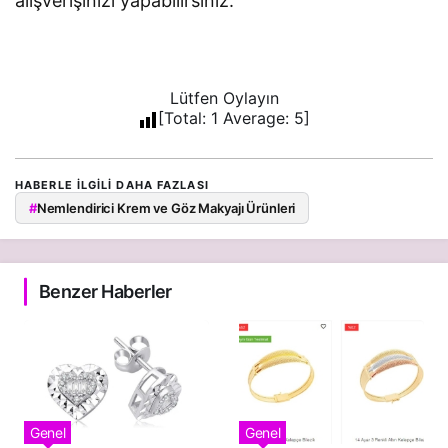
alışverişinizi yapabilirsiniz.
Lütfen Oylayın
[Total:
1
Average:
5
]
HABERLE ILGILI DAHA FAZLASI
#
Nemlendirici Krem ve Göz Makyajı Ürünleri
Benzer Haberler
Genel
Genel