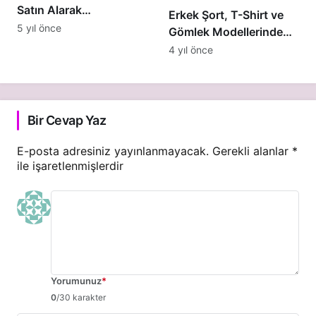
Satın Alarak
Erkek Şort, T-Shirt ve
Fenomenliğe 1 Adım
5 yıl önce
Gömlek Modellerinde
Daha Yaklaş
Kombin Önerileri
4 yıl önce
Bir Cevap Yaz
E-posta adresiniz yayınlanmayacak.
Gerekli alanlar
*
ile işaretlenmişlerdir
Yorumunuz
*
0
/30 karakter