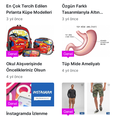
En Çok Tercih Edilen
Özgün Farklı
Pırlanta Küpe Modelleri
Tasarımlarıyla Altın
Kaburga Bilezik
3 yıl önce
3 yıl önce
Genel
Genel
Okul Alışverişinde
Tüp Mide Ameliyatı
Öncelikleriniz Olsun
4 yıl önce
4 yıl önce
Genel
Genel
İnstagramda İzlenme