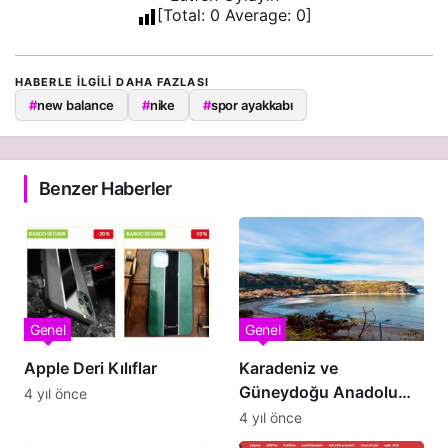
[Total:
0
Average:
0
]
HABERLE ILGILI DAHA FAZLASI
#
new balance
#
nike
#
spor ayakkabı
Benzer Haberler
Genel
Genel
Apple Deri Kılıflar
Karadeniz ve
Güneydoğu Anadolu
4 yıl önce
Bölgesinde Gezilecek
4 yıl önce
Yerler