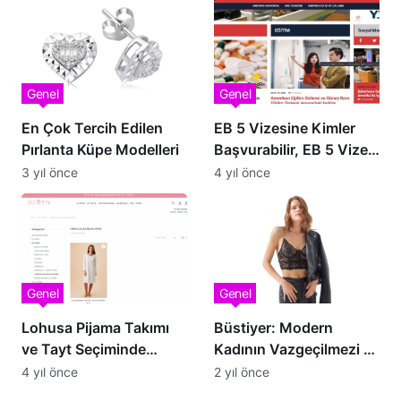
Genel
Genel
En Çok Tercih Edilen
EB 5 Vizesine Kimler
Pırlanta Küpe Modelleri
Başvurabilir, EB 5 Vizesi
Şartları Nelerdir?
3 yıl önce
4 yıl önce
Genel
Genel
Lohusa Pijama Takımı
Büstiyer: Modern
ve Tayt Seçiminde
Kadının Vazgeçilmezi ve
Olmazsa Olmazlar
Konforun Şifresi
4 yıl önce
2 yıl önce
Neler?