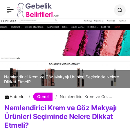
New Balance ve Nike
0
Paylaş
Spor Ayakkabı Alacaklara
Tavsiyeler
Nemlendirici Krem ve Göz Makyajı Ürünleri Seçiminde Nelere
Dikkat Etmeli?
Genel
Haberler
Nemlendirici Krem ve Göz
Makyajı Ürünleri Seçiminde
Nemlendirici Krem ve Göz Makyajı
Nelere Dikkat Etmeli?
Ürünleri Seçiminde Nelere Dikkat
Etmeli?