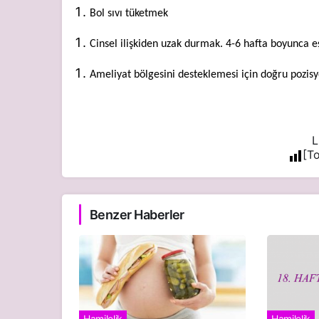
Bol sıvı tüketmek
Cinsel ilişkiden uzak durmak. 4-6 hafta boyunca eş
Ameliyat bölgesini desteklemesi için doğru pozi
L
[To
Benzer Haberler
Hamilelik
Hamilelik