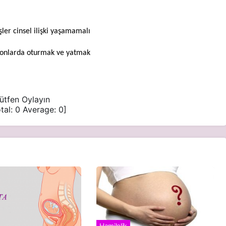
ler cinsel ilişki yaşamamalı
syonlarda oturmak ve yatmak
ütfen Oylayın
tal:
0
Average:
0
]
Hamilelik