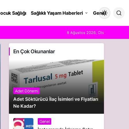
ocuk Sağlığı
Sağlıklı Yaşam Haberleri
Genel
Mod
değiştir
8 Ağustos 2026, Cts
En Çok Okunanlar
Gündüz Modu
Gündüz modunu seçin.
Gece Modu
Gece modunu seçin.
Adet Dönemi
Adet Söktürücü İlaç İsimleri ve Fiyatları
Sistem Modu
Ne Kadar?
Sistem modunu seçin.
Genel