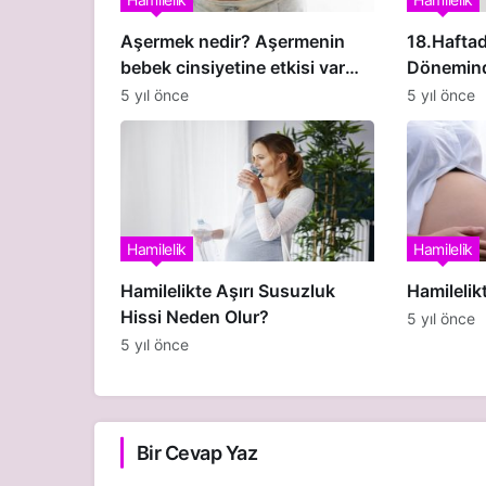
Aşermek nedir? Aşermenin
18.Haftad
bebek cinsiyetine etkisi var
Dönemind
mı?
5 yıl önce
5 yıl önce
Hamilelik
Hamilelik
Hamilelikte Aşırı Susuzluk
Hamilelikt
Hissi Neden Olur?
5 yıl önce
5 yıl önce
Bir Cevap Yaz