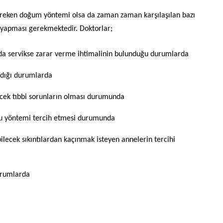
gereken doğum yöntemi olsa da zaman zaman karşılaşılan bazı
apması gerekmektedir. Doktorlar;
nda
servikse
zarar verme ihtimalinin bulunduğu durumlarda
adığı durumlarda
cek tıbbi sorunların olması durumunda
n bu yöntemi tercih etmesi durumunda
lecek sıkıntılardan kaçınmak isteyen annelerin
tercihi
urumlarda