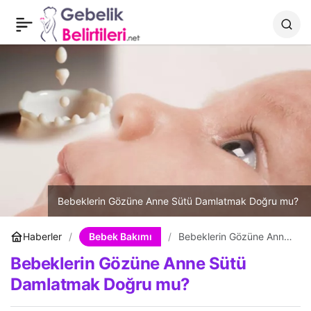
Çocuklara Tuvalet
0
Paylaş
Eğitimi Nasıl Verilir?
Bebeklerin Gözüne Anne Sütü Damlatmak Doğru mu?
Bebek Bakımı
Haberler
Bebeklerin Gözüne Anne
Sütü Damlatmak Doğru
Bebeklerin Gözüne Anne Sütü
mu?
Damlatmak Doğru mu?