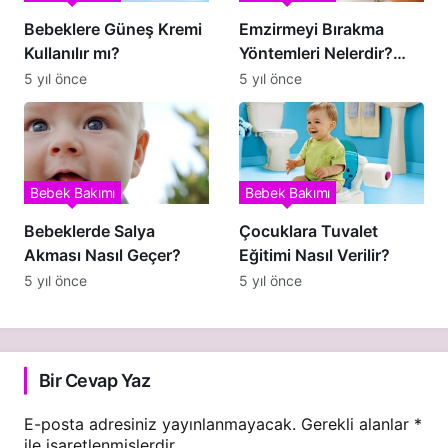
Bebeklere Güneş Kremi
Emzirmeyi Bırakma
Kullanılır mı?
Yöntemleri Nelerdir?
<span class='yasr-
5 yıl önce
5 yıl önce
stars-title-average'>
<div class='yasr-stars-
title yasr-rater-stars'
id='yasr-overall-rating-
Bebek Bakımı
Bebek Bakımı
rater-32c7a6a67a15c'
data-rating='5' data-
Bebeklerde Salya
Çocuklara Tuvalet
rater-starsize='16'>
Akması Nasıl Geçer?
Eğitimi Nasıl Verilir?
</div></span>
5 yıl önce
5 yıl önce
Bir Cevap Yaz
E-posta adresiniz yayınlanmayacak.
Gerekli alanlar
*
ile işaretlenmişlerdir