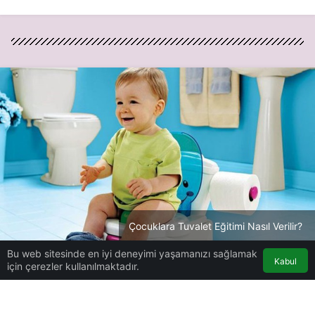
Çocuklara Tuvalet Eğitimi Nasıl Verilir?
Bu web sitesinde en iyi deneyimi yaşamanızı sağlamak
Kabul
Bebek Bakımı
Haberler
Çocuklara Tuvalet Eğitimi
için çerezler kullanılmaktadır.
Nasıl Verilir?
Çocuklara Tuvalet Eğitimi Nasıl
Verilir?